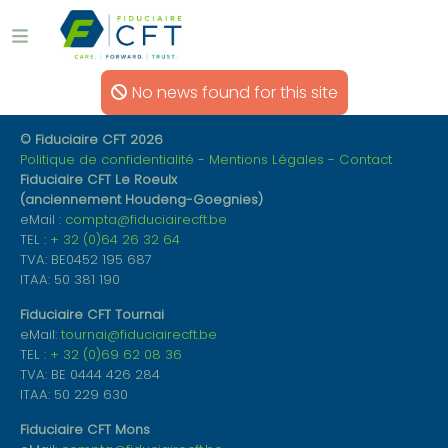
No news found for this site
© Fiduciaire CFT 2026
Politique de confidentialité
Mentions Légales
Contact
Fiduciaire CFT Le Roeulx
(anciennement Houdeng-Goegnies)
eMail :
compta@fiduciairecft.be
TEL :
+ 32 (0)64 26 32 64
TVA: BE0452 195 687
ITAA: 50 381 190
Fiduciaire CFT Tournai
eMail:
tournai@fiduciairecft.be
TEL :
+ 32 (0)69 62 08 36
TVA: BE 0444 426 284
ITAA: 50 229 630
Fiduciaire CFT Mons