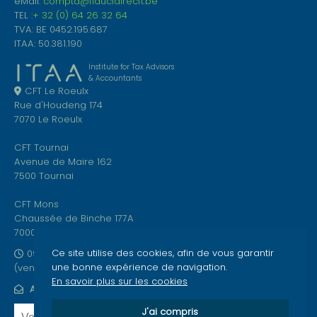
eMail:
compta@fiduciairecft.be
TEL :
+ 32 (0) 64 26 32 64
TVA: BE 0452.195.687
ITAA: 50.381.190
Institute for Tax Advisors
& Accountants
CFT Le Roeulx
Rue d'Houdeng 174
7070 Le Roeulx
CFT Tournai
Avenue de Maire 162
7500 Tournai
CFT Mons
Chaussée de Binche 177A
7000 Mons
Ce site utilise des cookies, afin de vous garantir
09h00-12h00 et 13h00-17h00
une bonne expérience de navigation.
(vendredi jusque 15h00)
En savoir plus sur les cookies
ABONNEZ-VOUS À NOTRE NEWSLETTER
J'ai compris