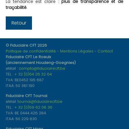
La tendance est claire :
plus de transparence et de
traçabilité
.
Retour
© Fiduciaire CFT 2026
Politique de confidentialité
Mentions Légales
Contact
Fiduciaire CFT Le Roeulx
(anciennement Houdeng-Goegnies)
eMail :
compta@fiduciairecft.be
TEL :
+ 32 (0)64 26 32 64
TVA: BE0452 195 687
ITAA: 50 381 190
Fiduciaire CFT Tournai
eMail:
tournai@fiduciairecft.be
TEL :
+ 32 (0)69 62 08 36
TVA: BE 0444 426 284
ITAA: 50 229 630
Fiduciaire CFT Mons