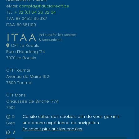
eMail:
compta@fiduciairecft.be
TEL :
+ 32 (0) 64 26 32 64
TVA: BE 0452.195.687
ITAA: 50.381.190
Institute for Tax Advisors
& Accountants
CFT Le Roeulx
Rue d'Houdeng 174
7070 Le Roeulx
CFT Tournai
Avenue de Maire 162
7500 Tournai
CFT Mons
Chaussée de Binche 177A
7000 Mons
Ce site utilise des cookies, afin de vous garantir
09h00-12h00 et 13h00-17h00
une bonne expérience de navigation.
(vendredi jusque 15h00)
En savoir plus sur les cookies
ABONNEZ-VOUS À NOTRE NEWSLETTER