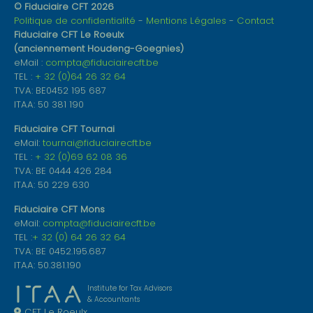
© Fiduciaire CFT 2026
Politique de confidentialité
Mentions Légales
Contact
Fiduciaire CFT Le Roeulx
(anciennement Houdeng-Goegnies)
eMail :
compta@fiduciairecft.be
TEL :
+ 32 (0)64 26 32 64
TVA: BE0452 195 687
ITAA: 50 381 190
Fiduciaire CFT Tournai
eMail:
tournai@fiduciairecft.be
TEL :
+ 32 (0)69 62 08 36
TVA: BE 0444 426 284
ITAA: 50 229 630
Fiduciaire CFT Mons
eMail:
compta@fiduciairecft.be
TEL :
+ 32 (0) 64 26 32 64
TVA: BE 0452.195.687
ITAA: 50.381.190
Institute for Tax Advisors
& Accountants
CFT Le Roeulx