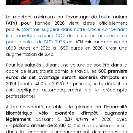
Le montant
minimum de l’avantage de toute nature
(ATN)
pour l’année 2026 vient d’être officiellement
publié.
Comme suggéré dans notre article concernant
les nouvelles valeurs CO2 de référence nédcessaires
pour le calcul de l’ATN 2026
, cet ATN minimum passe de
1.650 euros en 2025 à 1.690 euros en 2026. C’est une
augmentation de 2,4%.
Pour les salariés utilisant une voiture de société dans le
cadre de leurs trajets domicile-travail, les
500 premiers
euros de cet avantage seront exonérés d’impôts en
2026
(contre 490 en 2025). En principe, cette déduction
est appliquée automatiquement via le précompte
professionnel.
Autre nouveauté notable :
le plafond de l’indemnité
kilométrique vélo exonérée d’impôt augmente
légèrement
, passant à
0,37 €/km
en 2026, avec
un
plafond annuel de 3 700 €
. Cette disposition s’inscrit
dans la tendance d’encouragement des modes de