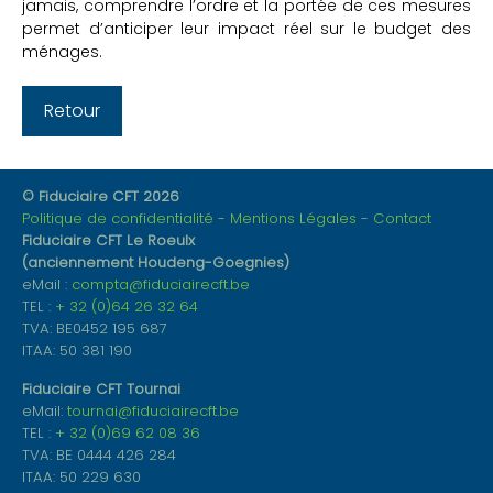
jamais, comprendre l’ordre et la portée de ces mesures
permet d’anticiper leur impact réel sur le budget des
ménages.
Retour
© Fiduciaire CFT 2026
Politique de confidentialité
Mentions Légales
Contact
Fiduciaire CFT Le Roeulx
(anciennement Houdeng-Goegnies)
eMail :
compta@fiduciairecft.be
TEL :
+ 32 (0)64 26 32 64
TVA: BE0452 195 687
ITAA: 50 381 190
Fiduciaire CFT Tournai
eMail:
tournai@fiduciairecft.be
TEL :
+ 32 (0)69 62 08 36
TVA: BE 0444 426 284
ITAA: 50 229 630