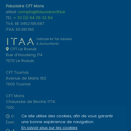
Fiduciaire CFT Mons
eMail:
compta@fiduciairecft.be
TEL :
+ 32 (0) 64 26 32 64
TVA: BE 0452.195.687
ITAA: 50.381.190
Institute for Tax Advisors
& Accountants
CFT Le Roeulx
Rue d'Houdeng 174
7070 Le Roeulx
CFT Tournai
Avenue de Maire 162
7500 Tournai
CFT Mons
Chaussée de Binche 177A
7000 Mons
Ce site utilise des cookies, afin de vous garantir
09h00-12h00 et 13h00-17h00
une bonne expérience de navigation.
(vendredi jusque 15h00)
En savoir plus sur les cookies
ABONNEZ-VOUS À NOTRE NEWSLETTER