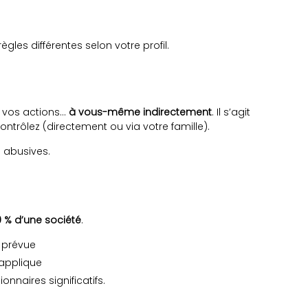
ègles différentes selon votre profil.
 vos actions…
à vous-même indirectement
. Il s’agit
ntrôlez (directement ou via votre famille).
s abusives.
0 % d’une société
.
 prévue
applique
onnaires significatifs.