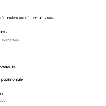
 financiers est désormais visée.
nt :
t exonérées
rtefeuille
n patrimoniale
ts
2025