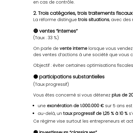
en cas de contrôle.
2. Trois catégories, trois traitements fiscaux
La réforme distingue
trois situations
, avec des r
🔴 ventes “internes”
(Taux : 33 %)
On parle de
vente interne
lorsque vous vendez
des ventes d’actions à une société que vous co
Objectif : éviter certaines optimisations fiscale
🟠 participations substantielles
(Taux progressif)
Vous êtes concerné si vous détenez
plus de 2
une
exonération de 1.000.000 €
sur 5 ans est
au-delà, un
taux progressif de 1,25 % à 10 %
s’
Ce régime vise surtout les entrepreneurs et acti
🟢 investisseurs “classiques”