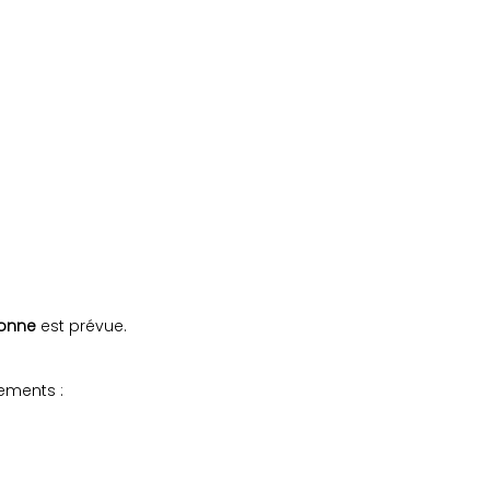
sonne
est prévue.
sements :