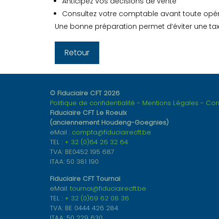
Anticipez vos décisions de vente
Consultez votre comptable avant toute opé
Une bonne préparation permet d’éviter une taxa
Retour
© Fiduciaire CFT 2026
Politique de confidentialité
Mentions Légales
Con
Fiduciaire CFT Le Roeulx
(anciennement Houdeng-Goegnies)
eMail :
compta@fiduciairecft.be
TEL :
+ 32 (0)64 26 32 64
TVA: BE0452 195 687
ITAA: 50 381 190
Fiduciaire CFT Tournai
eMail:
tournai@fiduciairecft.be
TEL :
+ 32 (0)69 62 08 36
TVA: BE 0444 426 284
ITAA: 50 229 630