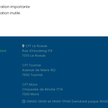
ration importante
tion inutile.
CFT Le Roeulx
tact
Rue d'Houdeng 174
7070 Le Roeulx
CFT Tournai
Avenue de Maire 162
7500 Tournai
CFT Mons
Chaussée de Binche 177A
7000 Mons
09h00-12h00 et 13h00-17h00 (vendredi jusque 15h00