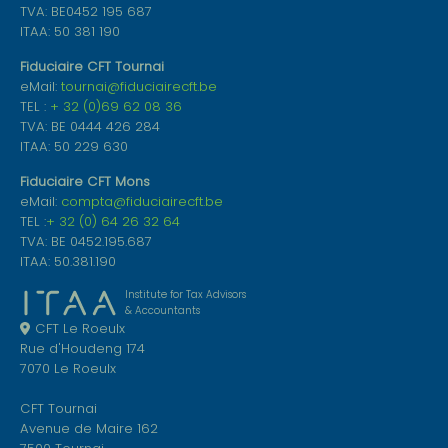
TVA: BE0452 195 687
ITAA: 50 381 190
Fiduciaire CFT Tournai
eMail:
tournai@fiduciairecft.be
TEL :
+ 32 (0)69 62 08 36
TVA: BE 0444 426 284
ITAA: 50 229 630
Fiduciaire CFT Mons
eMail:
compta@fiduciairecft.be
TEL :
+ 32 (0) 64 26 32 64
TVA: BE 0452.195.687
ITAA: 50.381.190
Institute for Tax Advisors
& Accountants
CFT Le Roeulx
Rue d'Houdeng 174
7070 Le Roeulx
CFT Tournai
Avenue de Maire 162