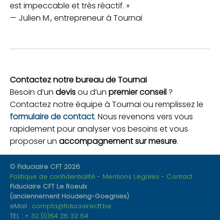
est impeccable et très réactif. »
— Julien M., entrepreneur à Tournai
Contactez notre bureau de Tournai
Besoin d’un
devis
ou d’un
premier conseil
?
Contactez notre équipe à Tournai ou remplissez le
formulaire de contact
. Nous revenons vers vous
rapidement pour analyser vos besoins et vous
proposer un
accompagnement sur mesure
.
© Fiduciaire CFT 2026
Politique de confidentialité
Mentions Légales
Contact
Fiduciaire CFT Le Roeulx
(anciennement Houdeng-Goegnies)
eMail :
compta@fiduciairecft.be
TEL :
+ 32 (0)64 26 32 64